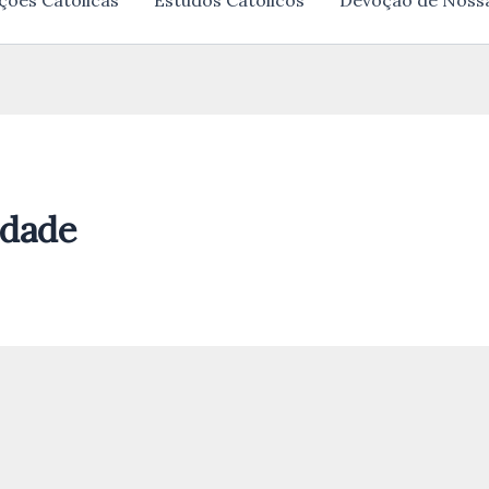
ções Católicas
Estudos Católicos
Devoção de Noss
idade