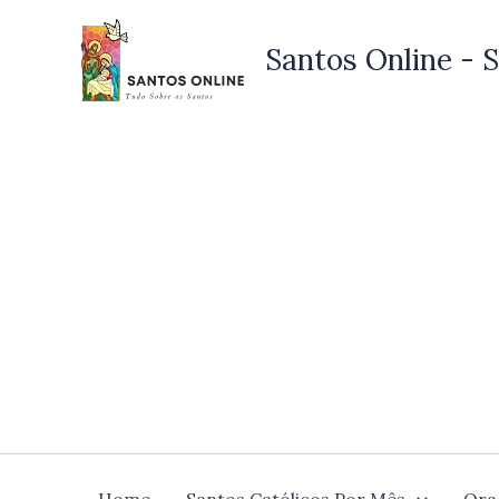
Ir
para
Santos Online - S
o
conteúdo