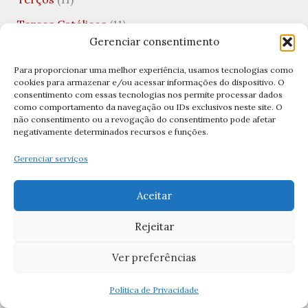
Terços Católicos
(11)
Gerenciar consentimento
Tradições Católicas
(5)
Para proporcionar uma melhor experiência, usamos tecnologias como
Uncategorized
(10)
cookies para armazenar e/ou acessar informações do dispositivo. O
consentimento com essas tecnologias nos permite processar dados
Valentine's Day
(1)
como comportamento da navegação ou IDs exclusivos neste site. O
não consentimento ou a revogação do consentimento pode afetar
Viagens Católicas
(1)
negativamente determinados recursos e funções.
Vida Financeira
(1)
Gerenciar serviços
Virgem Santíssima
(1)
Aceitar
Visitação de Nossa Senhora
(1)
Rejeitar
Archives
Ver preferências
abril 2026
Política de Privacidade
março 2026