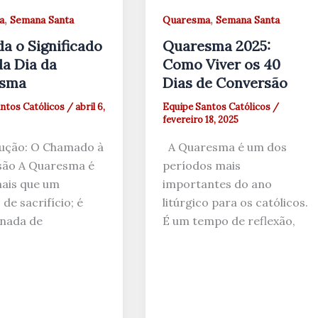
,
,
a
Semana Santa
Quaresma
Semana Santa
a o Significado
Quaresma 2025:
a Dia da
Como Viver os 40
sma
Dias de Conversão
ntos Católicos
/
abril 6,
Equipe Santos Católicos
/
fevereiro 18, 2025
ução: O Chamado à
A Quaresma é um dos
são A Quaresma é
períodos mais
ais que um
importantes do ano
de sacrifício; é
litúrgico para os católicos.
nada de
É um tempo de reflexão,