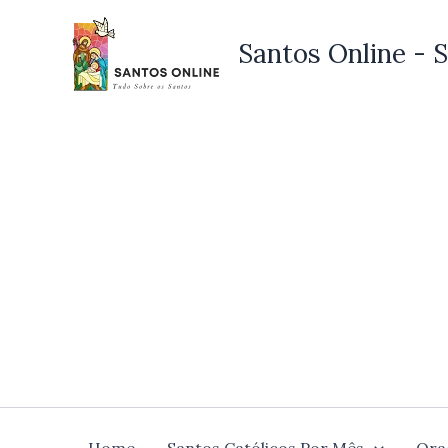
Ir
para
Santos Online - S
o
conteúdo