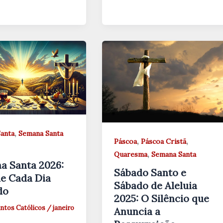
,
anta
Semana Santa
,
,
Páscoa
Páscoa Cristã
,
Quaresma
Semana Santa
a Santa 2026:
Sábado Santo e
e Cada Dia
Sábado de Aleluia
do
2025: O Silêncio que
ntos Católicos
/
janeiro
Anuncia a