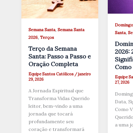
Domingo
,
Semana Santa
Semana Santa
,
Santa
Se
,
2026
Terços
Domin
Terço da Semana
2026: 
Santa: Passo a Passo e
Signif
Oração Completa
Como 
Equipe Santos Católicos
/
janeiro
Equipe Sa
29, 2026
27, 2026
A Jornada Espiritual que
Doming
Transforma Vidas Querido
Data, Si
leitor, bem-vindo a uma
Como Vi
jornada que tocará
Querido
profundamente seu
a uma j
coração e transformará