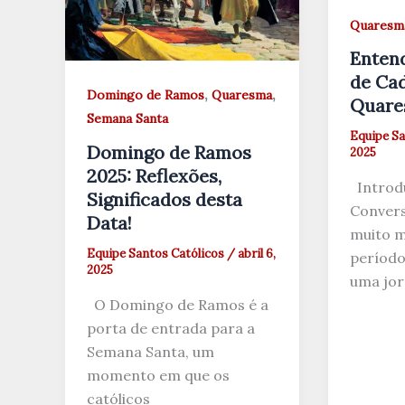
Quaresm
Entend
de Cad
,
,
Domingo de Ramos
Quaresma
Quare
Semana Santa
Equipe Sa
Domingo de Ramos
2025
2025: Reflexões,
Introd
Significados desta
Conver
Data!
muito m
Equipe Santos Católicos
/
abril 6,
período 
2025
uma jor
O Domingo de Ramos é a
porta de entrada para a
Semana Santa, um
momento em que os
católicos