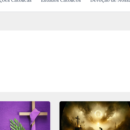
ções Católicas
Estudos Católicos
Devoção de Noss