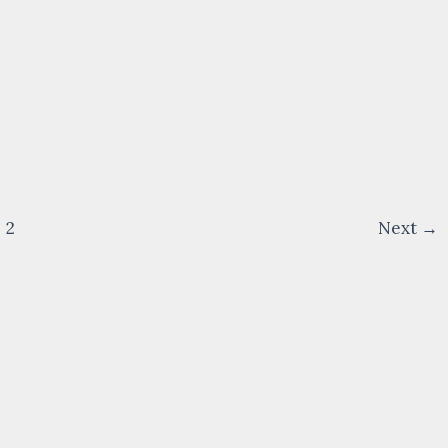
2
Next
→