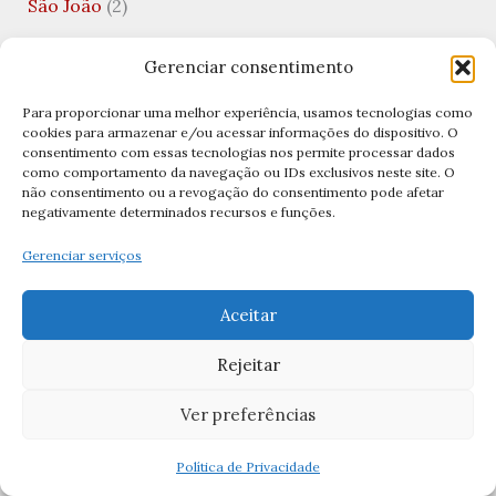
São João
(2)
São João Batista
(5)
Gerenciar consentimento
São João Evangelista
(2)
Para proporcionar uma melhor experiência, usamos tecnologias como
São João Paulo II
(1)
cookies para armazenar e/ou acessar informações do dispositivo. O
consentimento com essas tecnologias nos permite processar dados
São Jorge
(2)
como comportamento da navegação ou IDs exclusivos neste site. O
não consentimento ou a revogação do consentimento pode afetar
São José
(5)
negativamente determinados recursos e funções.
São José Operário
(1)
Gerenciar serviços
São Juan Diego
(1)
Aceitar
São Longuinho
(1)
São Lucas
(2)
Rejeitar
São Mateus
(1)
Ver preferências
São Matias
(1)
Política de Privacidade
São Metódio
(1)