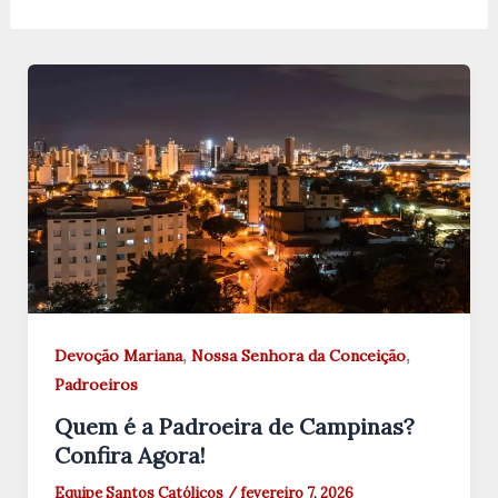
,
,
Devoção Mariana
Nossa Senhora da Conceição
Padroeiros
Quem é a Padroeira de Campinas?
Confira Agora!
Equipe Santos Católicos
/
fevereiro 7, 2026