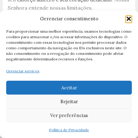
Senhora entende nossas limitações.
Gerenciar consentimento
Dica 2: Crie um Ritual
Ao fazer a mesma coisa todos
os dias no mesmo lugar e hora, você está criando
Para proporcionar uma melhor experiência, usamos tecnologias como
cookies para armazenar e/ou acessar informações do dispositivo. O
um
ritual sagrado
. Isto ajuda a mente a entrar em
consentimento com essas tecnologias nos permite processar dados
um estado de oração mais profundo.
como comportamento da navegação ou IDs exclusivos neste site. O
não consentimento ou a revogação do consentimento pode afetar
negativamente determinados recursos e funções.
Dica 3: Leia Algo Inspirador Antes
Antes de rezar, considere ler um pequeno trecho
Gerenciar serviços
sobre a vida de Maria
ou sobre o significado espiritual da novena. Isto
Aceitar
prepara seu coração.
Rejeitar
Dica 4: Mantenha Um Diário
Ver preferências
Considere manter um pequeno diário durante a
novena, anotando seus
Política de Privacidade
sentimentos, graças recebidas, ou simplesmente o