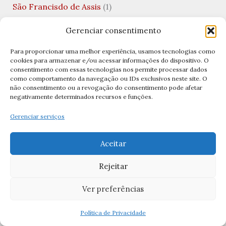
São Francisdo de Assis
(1)
São Gabriel Arcanjo
(1)
Gerenciar consentimento
São João
(2)
Para proporcionar uma melhor experiência, usamos tecnologias como
São João Batista
(5)
cookies para armazenar e/ou acessar informações do dispositivo. O
consentimento com essas tecnologias nos permite processar dados
São João Evangelista
(2)
como comportamento da navegação ou IDs exclusivos neste site. O
não consentimento ou a revogação do consentimento pode afetar
São João Paulo II
(1)
negativamente determinados recursos e funções.
São Jorge
(2)
Gerenciar serviços
São José
(5)
Aceitar
São José Operário
(1)
Rejeitar
São Juan Diego
(1)
São Longuinho
(1)
Ver preferências
São Lucas
(2)
Política de Privacidade
São Mateus
(1)