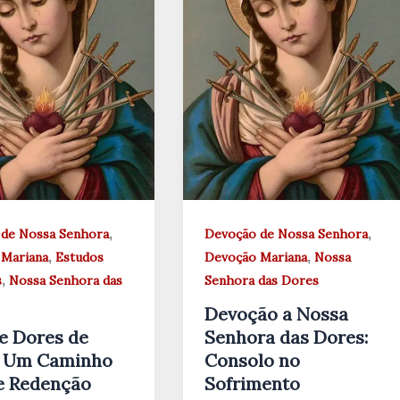
,
,
de Nossa Senhora
Devoção de Nossa Senhora
,
,
Mariana
Estudos
Devoção Mariana
Nossa
,
s
Nossa Senhora das
Senhora das Dores
Devoção a Nossa
e Dores de
Senhora das Dores:
: Um Caminho
Consolo no
e Redenção
Sofrimento