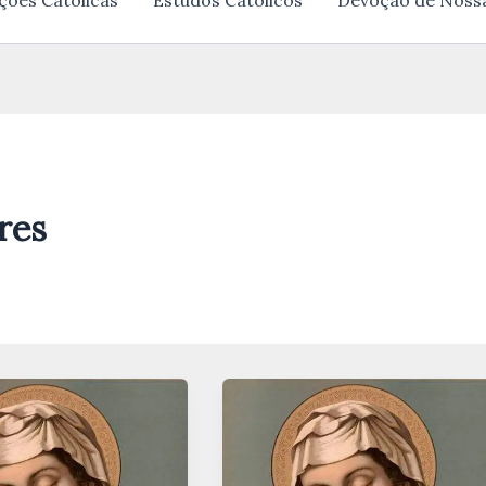
ções Católicas
Estudos Católicos
Devoção de Noss
res