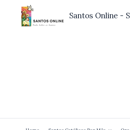
Ir
para
Santos Online - S
o
conteúdo