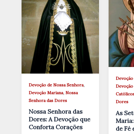
Devoção 
,
Devoção de Nossa Senhora
Devoção 
,
Devoção Mariana
Nossa
Católico
Senhora das Dores
Dores
Nossa Senhora das
As Set
Dores: A Devoção que
Maria
Conforta Corações
de Fé 