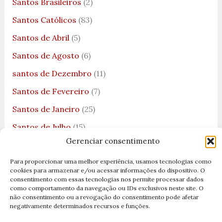
Santos Brasileiros
(2)
Santos Católicos
(83)
Santos de Abril
(5)
Santos de Agosto
(6)
santos de Dezembro
(11)
Santos de Fevereiro
(7)
Santos de Janeiro
(25)
Santos de Julho
(15)
Gerenciar consentimento
Santos de Junho
(4)
Para proporcionar uma melhor experiência, usamos tecnologias como
Santos de Maio
(4)
cookies para armazenar e/ou acessar informações do dispositivo. O
consentimento com essas tecnologias nos permite processar dados
Santos de Março
(9)
como comportamento da navegação ou IDs exclusivos neste site. O
não consentimento ou a revogação do consentimento pode afetar
Santos de Novembro
(8)
negativamente determinados recursos e funções.
Santos de Outubro
(12)