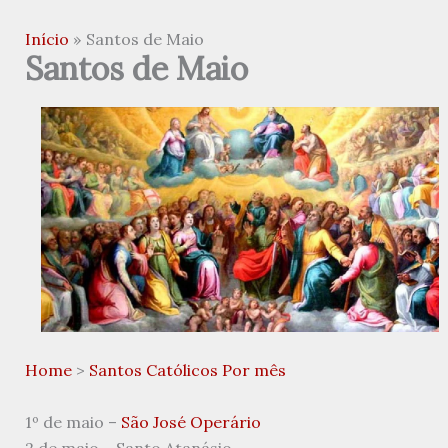
Início
Santos de Maio
Santos de Maio
Home
>
Santos Católicos Por mês
1º de maio –
São José Operário
2 de maio – Santo Atanásio