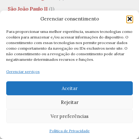
São João Paulo II
(1)
Gerenciar consentimento
São Jorge
(2)
São José
(5)
Para proporcionar uma melhor experiência, usamos tecnologias como
cookies para armazenar e/ou acessar informações do dispositivo. O
São José Operário
(1)
consentimento com essas tecnologias nos permite processar dados
como comportamento da navegação ou IDs exclusivos neste site. O
São Juan Diego
(1)
não consentimento ou a revogação do consentimento pode afetar
negativamente determinados recursos e funções.
São Longuinho
(1)
Gerenciar serviços
São Lucas
(2)
São Mateus
(1)
Aceitar
São Matias
(1)
Rejeitar
São Metódio
(1)
Ver preferências
São Miguel
(2)
Política de Privacidade
São Miguel Arcanjo
(8)