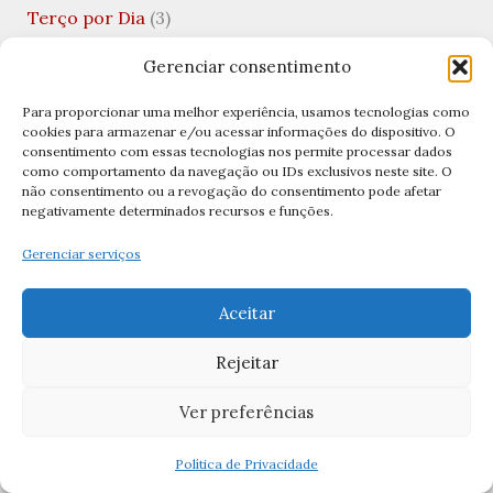
Terço por Dia
(3)
Terços
(11)
Gerenciar consentimento
Terços Católicos
(11)
Para proporcionar uma melhor experiência, usamos tecnologias como
cookies para armazenar e/ou acessar informações do dispositivo. O
Tradições Católicas
(5)
consentimento com essas tecnologias nos permite processar dados
como comportamento da navegação ou IDs exclusivos neste site. O
Uncategorized
(10)
não consentimento ou a revogação do consentimento pode afetar
negativamente determinados recursos e funções.
Valentine's Day
(1)
Viagens Católicas
(1)
Gerenciar serviços
Vida Financeira
(1)
Aceitar
Virgem Santíssima
(1)
Rejeitar
Visitação de Nossa Senhora
(1)
Ver preferências
Archives
Política de Privacidade