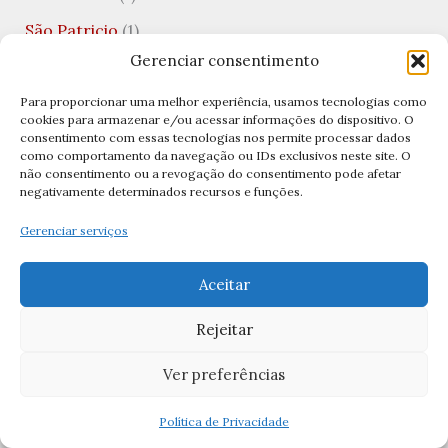
São Patricio
(1)
Gerenciar consentimento
São Paulo
(1)
São Pedro
(13)
Para proporcionar uma melhor experiência, usamos tecnologias como
cookies para armazenar e/ou acessar informações do dispositivo. O
São Rafael
(1)
consentimento com essas tecnologias nos permite processar dados
como comportamento da navegação ou IDs exclusivos neste site. O
São Rafael Arcanjo
(5)
não consentimento ou a revogação do consentimento pode afetar
negativamente determinados recursos e funções.
São Sebastião
(3)
Gerenciar serviços
São Silvestre
(1)
São Tiago
(1)
Aceitar
São Valentim
(3)
Rejeitar
Saúde Mental
(1)
Ver preferências
Semana Santa
(14)
Política de Privacidade
Semana Santa 2026
(5)