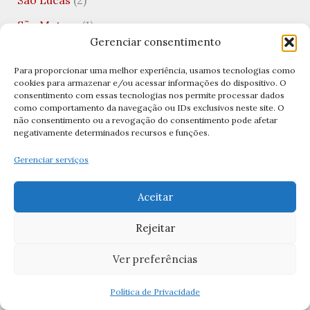
São Mateus
(1)
Gerenciar consentimento
São Matias
(1)
Para proporcionar uma melhor experiência, usamos tecnologias como
São Metódio
(1)
cookies para armazenar e/ou acessar informações do dispositivo. O
consentimento com essas tecnologias nos permite processar dados
São Miguel
(2)
como comportamento da navegação ou IDs exclusivos neste site. O
não consentimento ou a revogação do consentimento pode afetar
São Miguel Arcanjo
(8)
negativamente determinados recursos e funções.
São Nicolau
(1)
Gerenciar serviços
São Patricio
(1)
Aceitar
São Paulo
(1)
São Pedro
(13)
Rejeitar
São Rafael
(1)
Ver preferências
São Rafael Arcanjo
(5)
Política de Privacidade
São Sebastião
(3)