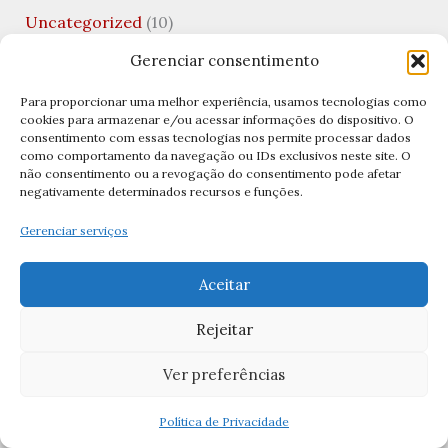
Uncategorized
(10)
Valentine's Day
(1)
Gerenciar consentimento
Viagens Católicas
(1)
Para proporcionar uma melhor experiência, usamos tecnologias como
cookies para armazenar e/ou acessar informações do dispositivo. O
Vida Financeira
(1)
consentimento com essas tecnologias nos permite processar dados
como comportamento da navegação ou IDs exclusivos neste site. O
Virgem Santíssima
(1)
não consentimento ou a revogação do consentimento pode afetar
negativamente determinados recursos e funções.
Visitação de Nossa Senhora
(1)
Gerenciar serviços
Archives
Aceitar
abril 2026
Rejeitar
março 2026
Ver preferências
fevereiro 2026
Política de Privacidade
janeiro 2026