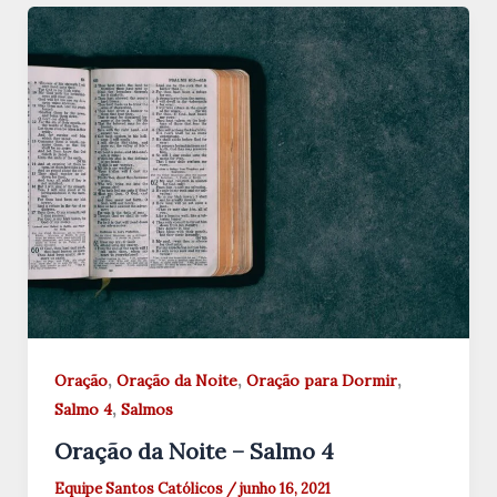
,
,
,
Oração
Oração da Noite
Oração para Dormir
,
Salmo 4
Salmos
Oração da Noite – Salmo 4
Equipe Santos Católicos
/
junho 16, 2021