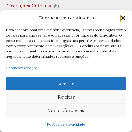
Tradições Católicas
(5)
Uncategorized
(10)
Gerenciar consentimento
Valentine's Day
(1)
Para proporcionar uma melhor experiência, usamos tecnologias como
cookies para armazenar e/ou acessar informações do dispositivo. O
Viagens Católicas
(1)
consentimento com essas tecnologias nos permite processar dados
como comportamento da navegação ou IDs exclusivos neste site. O
Vida Financeira
(1)
não consentimento ou a revogação do consentimento pode afetar
negativamente determinados recursos e funções.
Virgem Santíssima
(1)
Gerenciar serviços
Visitação de Nossa Senhora
(1)
Aceitar
Archives
Rejeitar
abril 2026
Ver preferências
março 2026
fevereiro 2026
Política de Privacidade