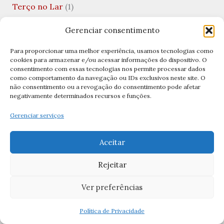
Terço no Lar
(1)
Terço por Dia
(3)
Gerenciar consentimento
Terços
(11)
Para proporcionar uma melhor experiência, usamos tecnologias como
Terços Católicos
(11)
cookies para armazenar e/ou acessar informações do dispositivo. O
consentimento com essas tecnologias nos permite processar dados
Tradições Católicas
(5)
como comportamento da navegação ou IDs exclusivos neste site. O
não consentimento ou a revogação do consentimento pode afetar
Uncategorized
(10)
negativamente determinados recursos e funções.
Valentine's Day
(1)
Gerenciar serviços
Viagens Católicas
(1)
Aceitar
Vida Financeira
(1)
Rejeitar
Virgem Santíssima
(1)
Visitação de Nossa Senhora
(1)
Ver preferências
Política de Privacidade
Archives