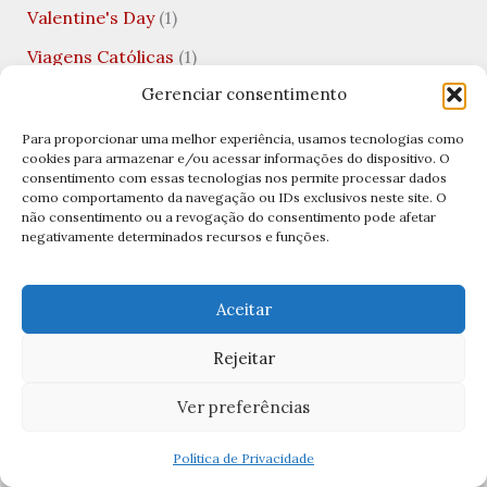
Valentine's Day
(1)
Viagens Católicas
(1)
Gerenciar consentimento
Vida Financeira
(1)
Virgem Santíssima
(1)
Para proporcionar uma melhor experiência, usamos tecnologias como
cookies para armazenar e/ou acessar informações do dispositivo. O
Visitação de Nossa Senhora
(1)
consentimento com essas tecnologias nos permite processar dados
como comportamento da navegação ou IDs exclusivos neste site. O
não consentimento ou a revogação do consentimento pode afetar
Archives
negativamente determinados recursos e funções.
abril 2026
Aceitar
março 2026
Rejeitar
fevereiro 2026
Ver preferências
janeiro 2026
dezembro 2025
Política de Privacidade