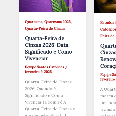
,
,
Quaresma
Quaresma 2026
Estudos 
Quarta-Feira de Cinzas
Católico
Feira de
Quarta-Feira de
Cinzas 2026: Data,
Quarta
Significado e Como
Cinzas
Vivenciar
Renov
Coraçã
Equipe Santos Católicos
/
fevereiro 9, 2026
Equipe Sa
fevereiro 
Quarta-Feira de Cinzas
2026: Quando é,
A Quart
Significado e Como
marca o
Vivenciá-la com Fé A
período
Quarta-Feira de Cinzas é
transf
um daqueles dias […]