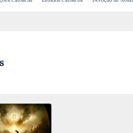
ções Católicas
Estudos Católicos
Devoção de Noss
s