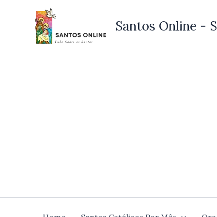
Ir
para
Santos Online - S
o
conteúdo