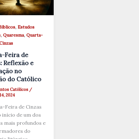
,
Bíblicos
Estudos
,
,
s
Quaresma
Quarta-
 Cinzas
-Feira de
: Reflexão e
ação no
o do Católico
ntos Católicos
/
14, 2024
a-Feira de Cinzas
 início de um dos
s mais profundos e
ormadores do