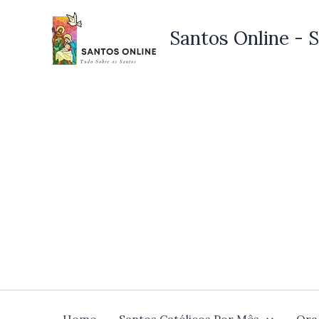
Ir
para
Santos Online - S
o
conteúdo