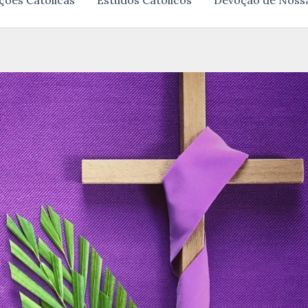
ções Católicas
Estudos Católicos
Devoção de Noss