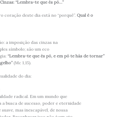
 Cinzas: “Lembra-te que és pó…”
ro coração deste dia está no “porquê”.
Qual é o
ão: a imposição das cinzas na
mples símbolo; são um eco
gia:
“Lembra-te que és pó, e em pó te hás de tornar”
gelho”
(Mc 1,15).
ualidade do dia:
:
mildade radical. Em um mundo que
a busca de sucesso, poder e eternidade
 suave, mas inescapável, de nossa
riador. Reconhecer isso não é um ato