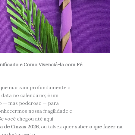
gnificado e Como Vivenciá-la com Fé
s que marcam profundamente o
 data no calendário; é um
so — mas poderoso — para
nhecermos nossa fragilidade e
Se você chegou até aqui
a de Cinzas 2026
, ou talvez quer saber
o que fazer na
á no lugar certo.