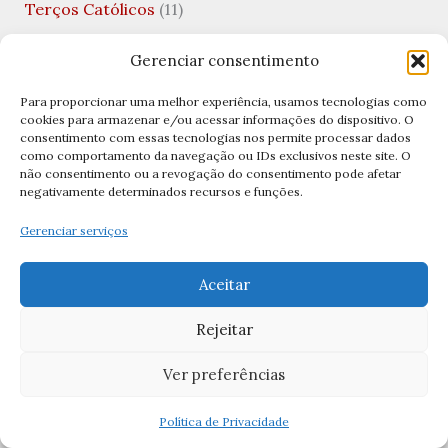
Terços Católicos
(11)
Tradições Católicas
(5)
Gerenciar consentimento
Uncategorized
(10)
Para proporcionar uma melhor experiência, usamos tecnologias como
Valentine's Day
(1)
cookies para armazenar e/ou acessar informações do dispositivo. O
consentimento com essas tecnologias nos permite processar dados
Viagens Católicas
(1)
como comportamento da navegação ou IDs exclusivos neste site. O
não consentimento ou a revogação do consentimento pode afetar
Vida Financeira
(1)
negativamente determinados recursos e funções.
Virgem Santíssima
(1)
Gerenciar serviços
Visitação de Nossa Senhora
(1)
Aceitar
Archives
Rejeitar
Ver preferências
abril 2026
março 2026
Política de Privacidade