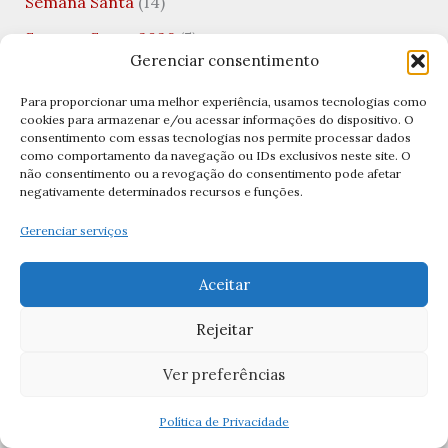
Semana Santa
(14)
Semana Santa 2026
(5)
Gerenciar consentimento
Senhor Bom Jesus
(1)
Para proporcionar uma melhor experiência, usamos tecnologias como
sexta-feira santa
(6)
cookies para armazenar e/ou acessar informações do dispositivo. O
consentimento com essas tecnologias nos permite processar dados
Significados das Imagens
(11)
como comportamento da navegação ou IDs exclusivos neste site. O
não consentimento ou a revogação do consentimento pode afetar
Significados das Orações
(1)
negativamente determinados recursos e funções.
Teologia
(1)
Gerenciar serviços
Teologia da Prosperidade
(1)
Aceitar
Terço
(7)
Terço Bizantino
(2)
Rejeitar
Terço da Misericórdia
(1)
Ver preferências
Terço de São José
(1)
Política de Privacidade
Terço no Lar
(1)