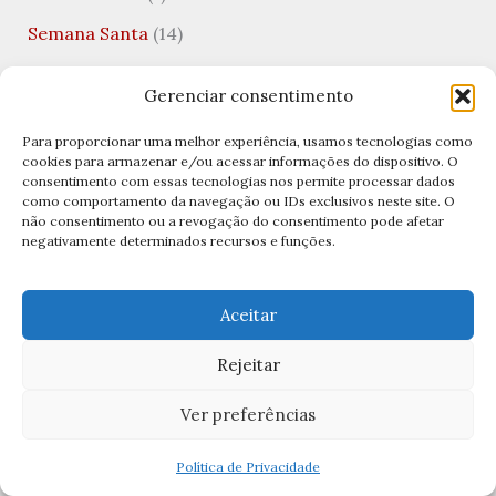
Semana Santa
(14)
Semana Santa 2026
(5)
Gerenciar consentimento
Senhor Bom Jesus
(1)
Para proporcionar uma melhor experiência, usamos tecnologias como
sexta-feira santa
(6)
cookies para armazenar e/ou acessar informações do dispositivo. O
consentimento com essas tecnologias nos permite processar dados
Significados das Imagens
(11)
como comportamento da navegação ou IDs exclusivos neste site. O
não consentimento ou a revogação do consentimento pode afetar
Significados das Orações
(1)
negativamente determinados recursos e funções.
Teologia
(1)
Teologia da Prosperidade
(1)
Aceitar
Terço
(7)
Rejeitar
Terço Bizantino
(2)
Ver preferências
Terço da Misericórdia
(1)
Política de Privacidade
Terço de São José
(1)