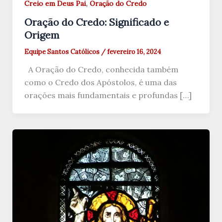
,
Creio em Deus Pai
Oração do Credo
Oração do Credo: Significado e
Origem
Equipe Santos Católicos
/
fevereiro 16, 2024
A Oração do Credo, conhecida também
como o Credo dos Apóstolos, é uma das
orações mais fundamentais e profundas […]