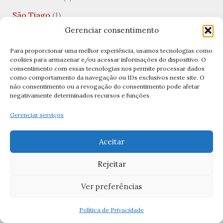
São Tiago
(1)
Gerenciar consentimento
São Valentim
(3)
Saúde Mental
(1)
Para proporcionar uma melhor experiência, usamos tecnologias como
cookies para armazenar e/ou acessar informações do dispositivo. O
Semana Santa
(14)
consentimento com essas tecnologias nos permite processar dados
como comportamento da navegação ou IDs exclusivos neste site. O
Semana Santa 2026
(5)
não consentimento ou a revogação do consentimento pode afetar
negativamente determinados recursos e funções.
Senhor Bom Jesus
(1)
Gerenciar serviços
sexta-feira santa
(6)
Significados das Imagens
(11)
Aceitar
Significados das Orações
(1)
Rejeitar
Teologia
(1)
Ver preferências
Teologia da Prosperidade
(1)
Política de Privacidade
Terço
(7)