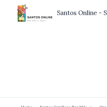
Ir
para
Santos Online - S
o
conteúdo