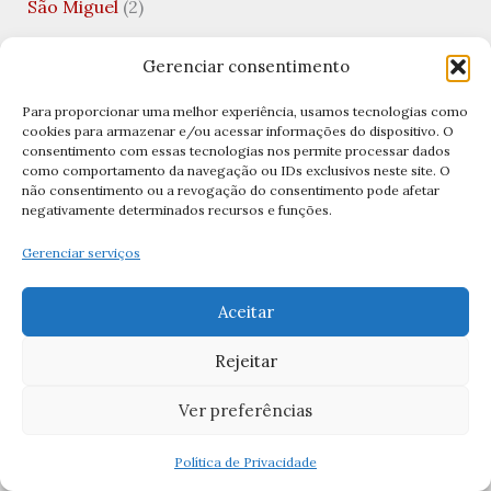
São Miguel
(2)
São Miguel Arcanjo
(8)
Gerenciar consentimento
São Nicolau
(1)
Para proporcionar uma melhor experiência, usamos tecnologias como
São Patricio
(1)
cookies para armazenar e/ou acessar informações do dispositivo. O
consentimento com essas tecnologias nos permite processar dados
São Paulo
(1)
como comportamento da navegação ou IDs exclusivos neste site. O
não consentimento ou a revogação do consentimento pode afetar
São Pedro
(13)
negativamente determinados recursos e funções.
São Rafael
(1)
Gerenciar serviços
São Rafael Arcanjo
(5)
Aceitar
São Sebastião
(3)
Rejeitar
São Silvestre
(1)
São Tiago
(1)
Ver preferências
São Valentim
(3)
Política de Privacidade
Saúde Mental
(1)