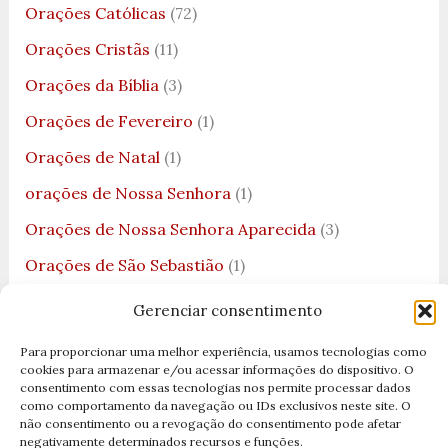
Orações Católicas
(72)
Orações Cristãs
(11)
Orações da Bíblia
(3)
Orações de Fevereiro
(1)
Orações de Natal
(1)
orações de Nossa Senhora
(1)
Orações de Nossa Senhora Aparecida
(3)
Orações de São Sebastião
(1)
Orações dos Santos
(6)
Gerenciar consentimento
Orações e Devoções
(5)
Para proporcionar uma melhor experiência, usamos tecnologias como
cookies para armazenar e/ou acessar informações do dispositivo. O
Orações Marianas
(7)
consentimento com essas tecnologias nos permite processar dados
como comportamento da navegação ou IDs exclusivos neste site. O
Orações Sagrado Coração de Jesus
(2)
não consentimento ou a revogação do consentimento pode afetar
negativamente determinados recursos e funções.
Padroeiros
(8)