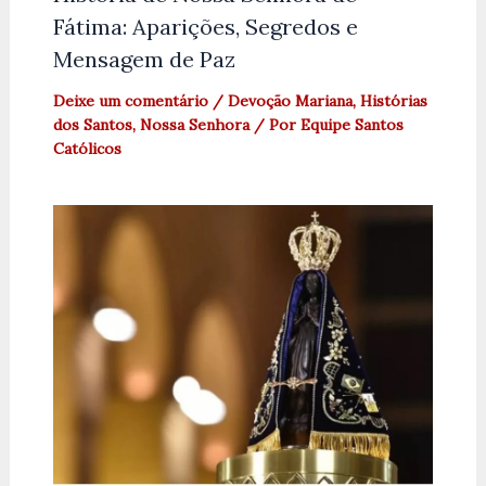
Fátima: Aparições, Segredos e
Mensagem de Paz
Deixe um comentário
/
Devoção Mariana
,
Histórias
dos Santos
,
Nossa Senhora
/ Por
Equipe Santos
Católicos