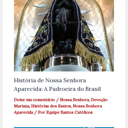
História de Nossa Senhora
Aparecida: A Padroeira do Brasil
Deixe um comentário
/
Nossa Senhora
,
Devoção
Mariana
,
Histórias dos Santos
,
Nossa Senhora
Aparecida
/ Por
Equipe Santos Católicos