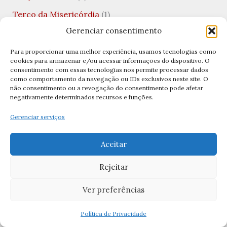
Terço da Misericórdia
(1)
Gerenciar consentimento
Terço de São José
(1)
Terço no Lar
(1)
Para proporcionar uma melhor experiência, usamos tecnologias como
cookies para armazenar e/ou acessar informações do dispositivo. O
Terço por Dia
(3)
consentimento com essas tecnologias nos permite processar dados
como comportamento da navegação ou IDs exclusivos neste site. O
Terços
(11)
não consentimento ou a revogação do consentimento pode afetar
negativamente determinados recursos e funções.
Terços Católicos
(11)
Gerenciar serviços
Tradições Católicas
(5)
Uncategorized
(10)
Aceitar
Valentine's Day
(1)
Rejeitar
Viagens Católicas
(1)
Ver preferências
Vida Financeira
(1)
Virgem Santíssima
(1)
Política de Privacidade