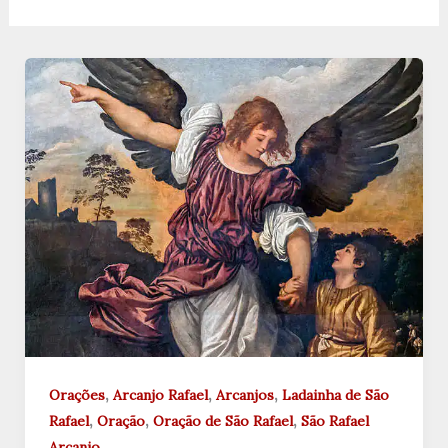
,
,
,
Orações
Arcanjo Rafael
Arcanjos
Ladainha de São
,
,
,
Rafael
Oração
Oração de São Rafael
São Rafael
Arcanjo