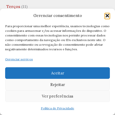
Terços
(11)
Terços Católicos
(11)
Gerenciar consentimento
Tradições Católicas
(5)
Para proporcionar uma melhor experiência, usamos tecnologias como
cookies para armazenar e/ou acessar informações do dispositivo. O
Uncategorized
(10)
consentimento com essas tecnologias nos permite processar dados
como comportamento da navegação ou IDs exclusivos neste site. O
Valentine's Day
(1)
não consentimento ou a revogação do consentimento pode afetar
negativamente determinados recursos e funções.
Viagens Católicas
(1)
Gerenciar serviços
Vida Financeira
(1)
Virgem Santíssima
(1)
Aceitar
Visitação de Nossa Senhora
(1)
Rejeitar
Archives
Ver preferências
Política de Privacidade
abril 2026