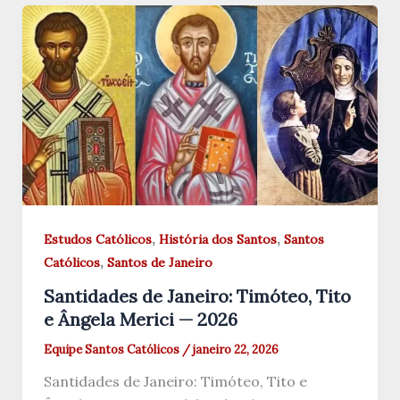
,
,
Estudos Católicos
História dos Santos
Santos
,
Católicos
Santos de Janeiro
Santidades de Janeiro: Timóteo, Tito
e Ângela Merici — 2026
Equipe Santos Católicos
/
janeiro 22, 2026
Santidades de Janeiro: Timóteo, Tito e