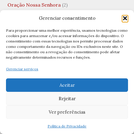
Oração Nossa Senhora
(2)
Oração para causas impossíveis
(1)
Gerenciar consentimento
Oração para Dormir
(2)
Para proporcionar uma melhor experiência, usamos tecnologias como
cookies para armazenar e/ou acessar informações do dispositivo. O
Oração para Nossa Senhora Aparecida
(1)
consentimento com essas tecnologias nos permite processar dados
como comportamento da navegação ou IDs exclusivos neste site. O
Oração para Nossa Senhora de Fátima
(3)
não consentimento ou a revogação do consentimento pode afetar
negativamente determinados recursos e funções.
Oração para Santo Antônio
(1)
Oração para São José
(1)
Gerenciar serviços
Oração Salve Rainha
(3)
Aceitar
Orações
(77)
Rejeitar
Orações Católicas
(72)
Ver preferências
Orações Cristãs
(11)
Orações da Bíblia
(3)
Política de Privacidade