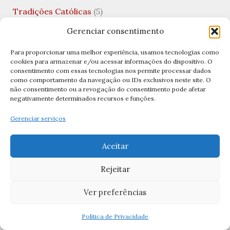
Tradições Católicas
(5)
Uncategorized
(10)
Gerenciar consentimento
Valentine's Day
(1)
Para proporcionar uma melhor experiência, usamos tecnologias como
cookies para armazenar e/ou acessar informações do dispositivo. O
Viagens Católicas
(1)
consentimento com essas tecnologias nos permite processar dados
como comportamento da navegação ou IDs exclusivos neste site. O
Vida Financeira
(1)
não consentimento ou a revogação do consentimento pode afetar
negativamente determinados recursos e funções.
Virgem Santíssima
(1)
Gerenciar serviços
Visitação de Nossa Senhora
(1)
Aceitar
Archives
Rejeitar
abril 2026
Ver preferências
março 2026
Política de Privacidade
fevereiro 2026