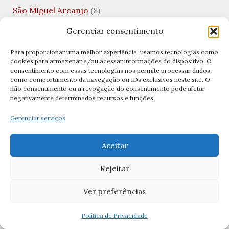
São Miguel Arcanjo
(8)
São Nicolau
(1)
Gerenciar consentimento
São Patricio
(1)
Para proporcionar uma melhor experiência, usamos tecnologias como
cookies para armazenar e/ou acessar informações do dispositivo. O
São Paulo
(1)
consentimento com essas tecnologias nos permite processar dados
como comportamento da navegação ou IDs exclusivos neste site. O
São Pedro
(13)
não consentimento ou a revogação do consentimento pode afetar
negativamente determinados recursos e funções.
São Rafael
(1)
Gerenciar serviços
São Rafael Arcanjo
(5)
São Sebastião
(3)
Aceitar
São Silvestre
(1)
Rejeitar
São Tiago
(1)
Ver preferências
São Valentim
(3)
Saúde Mental
(1)
Política de Privacidade