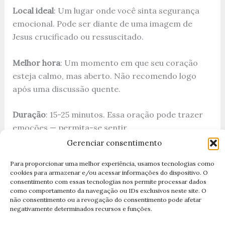
Local ideal
: Um lugar onde você sinta segurança
emocional. Pode ser diante de uma imagem de
Jesus crucificado ou ressuscitado.
Melhor hora
: Um momento em que seu coração
esteja calmo, mas aberto. Não recomendo logo
após uma discussão quente.
Duração
: 15-25 minutos. Essa oração pode trazer
emoções — permita-se sentir.
Gerenciar consentimento
Acompanhamento
:
Para proporcionar uma melhor experiência, usamos tecnologias como
Pode ser sozinho, mas recomenda-se que após a
cookies para armazenar e/ou acessar informações do dispositivo. O
oração, se possível, você
consentimento com essas tecnologias nos permite processar dados
como comportamento da navegação ou IDs exclusivos neste site. O
tome uma atitude — um telefonema, uma
não consentimento ou a revogação do consentimento pode afetar
mensagem, uma conversa para
negativamente determinados recursos e funções.
restaurar um relacionamento.