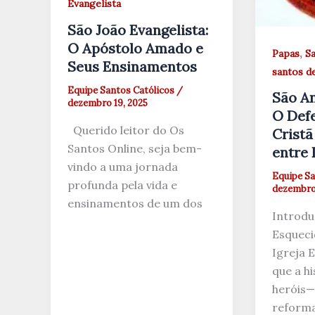
Evangelista
São João Evangelista:
O Apóstolo Amado e
,
Papas
Sa
Seus Ensinamentos
santos 
Equipe Santos Católicos
/
São An
dezembro 19, 2025
O Defe
Querido leitor do Os
Cristã
Santos Online, seja bem-
entre 
vindo a uma jornada
Equipe Sa
profunda pela vida e
dezembro 
ensinamentos de um dos
Introdu
Esqueci
Igreja 
que a hi
heróis—
reform