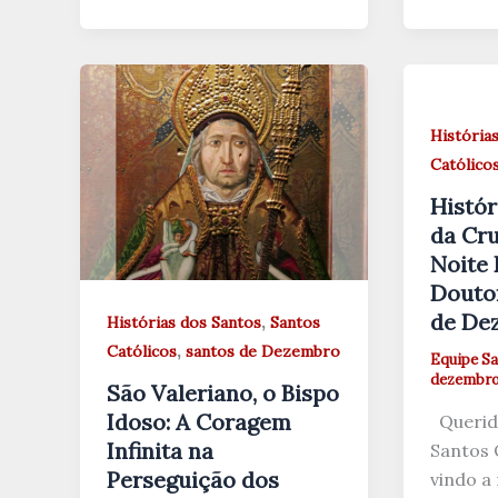
História
Católico
Histór
da Cru
Noite 
Doutor
de De
,
Histórias dos Santos
Santos
,
Católicos
santos de Dezembro
Equipe Sa
dezembro 
São Valeriano, o Bispo
Idoso: A Coragem
Querido
Infinita na
Santos 
Perseguição dos
vindo a