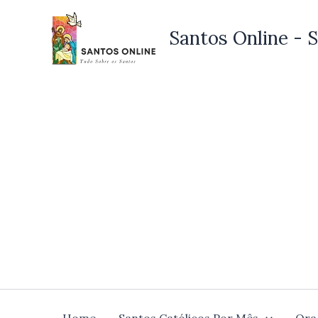
Ir
para
Santos Online - S
o
conteúdo