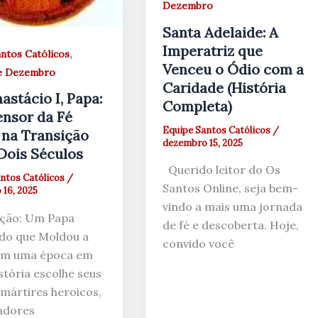
Dezembro
Santa Adelaide: A
Imperatriz que
,
ntos Católicos
Venceu o Ódio com a
de Dezembro
Caridade (História
astácio I, Papa:
Completa)
nsor da Fé
Equipe Santos Católicos
/
 na Transição
dezembro 15, 2025
Dois Séculos
Querido leitor do Os
ntos Católicos
/
Santos Online, seja bem-
16, 2025
vindo a mais uma jornada
ção: Um Papa
de fé e descoberta. Hoje,
do que Moldou a
convido você
Em uma época em
stória escolhe seus
mártires heroicos,
adores