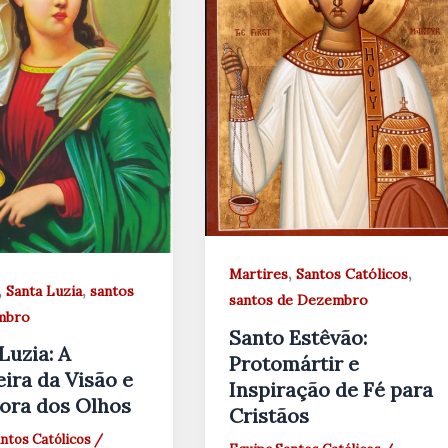
,
,
Martires
Santos Católicos
,
,
Santa Luzia
santos
santos de Dezembro
mbro
Santo Estêvão:
Luzia: A
Protomártir e
ira da Visão e
Inspiração de Fé para
ora dos Olhos
Cristãos
ntos Católicos
/