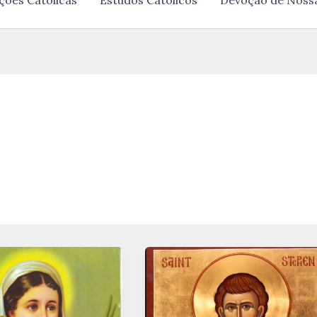
ções Católicas
Estudos Católicos
Devoção de Noss