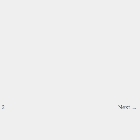
2
Next
→