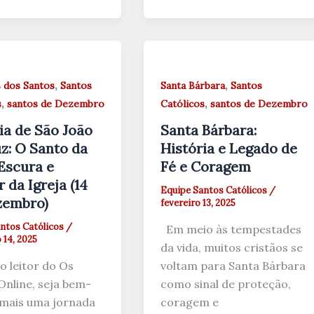
,
,
s dos Santos
Santos
Santa Bárbara
Santos
,
,
s
santos de Dezembro
Católicos
santos de Dezembro
ia de São João
Santa Bárbara:
z: O Santo da
História e Legado de
Escura e
Fé e Coragem
 da Igreja (14
Equipe Santos Católicos
/
zembro)
fevereiro 13, 2025
ntos Católicos
/
Em meio às tempestades
14, 2025
da vida, muitos cristãos se
 leitor do Os
voltam para Santa Bárbara
Online, seja bem-
como sinal de proteção,
 mais uma jornada
coragem e