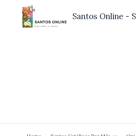
Ir
para
Santos Online - S
o
conteúdo