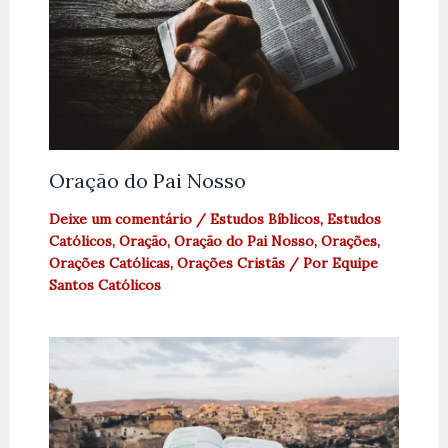
Oração do Pai Nosso
Deixe um comentário
/
Estudos Bíblicos
,
Estudos
Católicos
,
Oração
,
Oração do Pai Nosso
,
Orações
,
Orações Católicas
,
Orações Cristãs
/ Por
Equipe
Santos Católicos