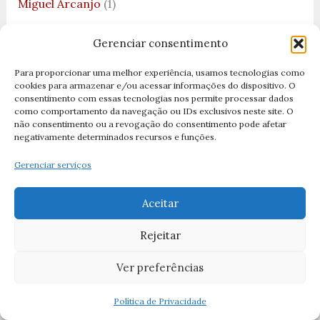
Miguel Arcanjo
(1)
Milagres
(2)
Gerenciar consentimento
Músicas Católicas
(1)
Para proporcionar uma melhor experiência, usamos tecnologias como
natal
(11)
cookies para armazenar e/ou acessar informações do dispositivo. O
consentimento com essas tecnologias nos permite processar dados
natal 2025
(3)
como comportamento da navegação ou IDs exclusivos neste site. O
não consentimento ou a revogação do consentimento pode afetar
Nossa Senhora
(51)
negativamente determinados recursos e funções.
Nossa Senhora Aparecida
(19)
Gerenciar serviços
Nossa Senhora da Boa Viagem
(2)
Aceitar
Nossa Senhora da Cabeça
(1)
Nossa Senhora da Conceição
(3)
Rejeitar
Nossa senhora da Consolação
(1)
Ver preferências
Nossa Senhora da Lapa
(1)
Política de Privacidade
Nossa Senhora da Luz
(1)