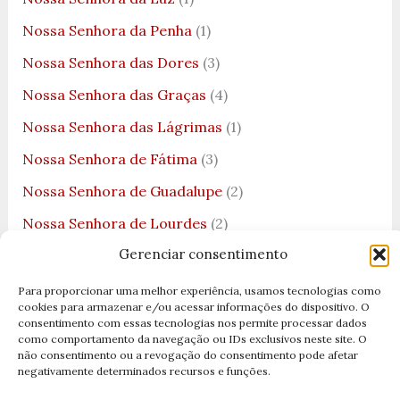
Nossa Senhora da Penha
(1)
Nossa Senhora das Dores
(3)
Nossa Senhora das Graças
(4)
Nossa Senhora das Lágrimas
(1)
Nossa Senhora de Fátima
(3)
Nossa Senhora de Guadalupe
(2)
Nossa Senhora de Lourdes
(2)
Gerenciar consentimento
Nossa Senhora Desatadora dos Nós
(3)
Nossa Senhora do Bom Parto
(1)
Para proporcionar uma melhor experiência, usamos tecnologias como
cookies para armazenar e/ou acessar informações do dispositivo. O
Nossa Senhora do Carmo
(3)
consentimento com essas tecnologias nos permite processar dados
como comportamento da navegação ou IDs exclusivos neste site. O
Nossa Senhora do Desterro
(3)
não consentimento ou a revogação do consentimento pode afetar
negativamente determinados recursos e funções.
Nossa Senhora do Ó
(1)