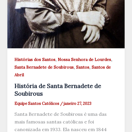
,
,
Histórias dos Santos
Nossa Senhora de Lourdes
,
,
Santa Bernadete de Soubirous
Santos
Santos de
Abril
História de Santa Bernadete de
Soubirous
Equipe Santos Católicos
/
janeiro 27, 2023
Santa Bernadete de Soubirous é uma das
mais famosas santas católicas e foi
canonizada em 1933. Ela nasceu em 1844