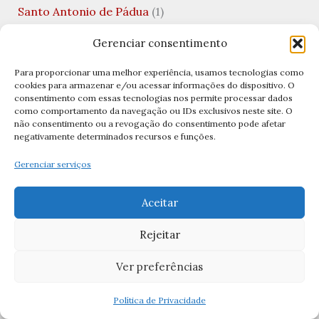
Santo Antonio de Pádua
(1)
Santo Expedito
(2)
Gerenciar consentimento
Santo Floriano
(1)
Para proporcionar uma melhor experiência, usamos tecnologias como
cookies para armazenar e/ou acessar informações do dispositivo. O
Santo Isodoro
(1)
consentimento com essas tecnologias nos permite processar dados
como comportamento da navegação ou IDs exclusivos neste site. O
Santos
(25)
não consentimento ou a revogação do consentimento pode afetar
negativamente determinados recursos e funções.
Santos Brasileiros
(2)
Santos Católicos
(83)
Gerenciar serviços
Santos de Abril
(5)
Aceitar
Santos de Agosto
(6)
Rejeitar
santos de Dezembro
(11)
Ver preferências
Santos de Fevereiro
(7)
Santos de Janeiro
(25)
Política de Privacidade