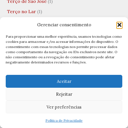
Terço de São José
(1)
Terço no Lar
(1)
Terço por Dia
(3)
Gerenciar consentimento
Terços
(11)
Para proporcionar uma melhor experiência, usamos tecnologias como
cookies para armazenar e/ou acessar informações do dispositivo. O
Terços Católicos
(11)
consentimento com essas tecnologias nos permite processar dados
como comportamento da navegação ou IDs exclusivos neste site. O
Tradições Católicas
(5)
não consentimento ou a revogação do consentimento pode afetar
negativamente determinados recursos e funções.
Uncategorized
(10)
Valentine's Day
(1)
Aceitar
Viagens Católicas
(1)
Vida Financeira
(1)
Rejeitar
Virgem Santíssima
(1)
Ver preferências
Visitação de Nossa Senhora
(1)
Política de Privacidade