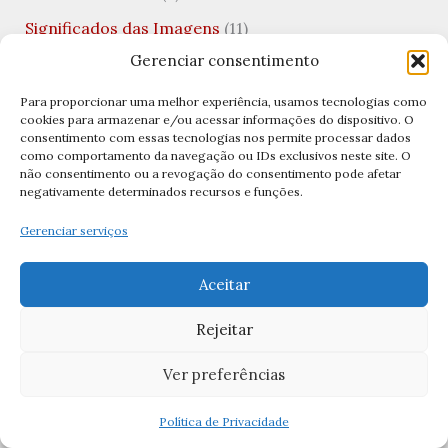
Significados das Imagens
(11)
Gerenciar consentimento
Significados das Orações
(1)
Teologia
(1)
Para proporcionar uma melhor experiência, usamos tecnologias como
cookies para armazenar e/ou acessar informações do dispositivo. O
Teologia da Prosperidade
(1)
consentimento com essas tecnologias nos permite processar dados
como comportamento da navegação ou IDs exclusivos neste site. O
Terço
(7)
não consentimento ou a revogação do consentimento pode afetar
negativamente determinados recursos e funções.
Terço Bizantino
(2)
Gerenciar serviços
Terço da Misericórdia
(1)
Terço de São José
(1)
Aceitar
Terço no Lar
(1)
Rejeitar
Terço por Dia
(3)
Ver preferências
Terços
(11)
Política de Privacidade
Terços Católicos
(11)