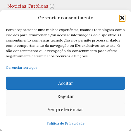
Notícias Católicas
(1)
Novenas
(13)
Gerenciar consentimento
Oações
(1)
Para proporcionar uma melhor experiência, usamos tecnologias como
cookies para armazenar e/ou acessar informações do dispositivo. O
Oração
(20)
consentimento com essas tecnologias nos permite processar dados
como comportamento da navegação ou IDs exclusivos neste site. O
Oração à Nossa Senhora da Saúde
(1)
não consentimento ou a revogação do consentimento pode afetar
negativamente determinados recursos e funções.
Oração a Nossa Senhora das Graças
(1)
Gerenciar serviços
Oração a São José
(2)
Oração Ave Maria
(1)
Aceitar
Oração Católica
(3)
Rejeitar
Oração da Manhã
(1)
Ver preferências
Oração da Medalha de São Bento
(1)
Oração da Noite
(2)
Política de Privacidade