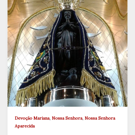
,
,
Devoção Mariana
Nossa Senhora
Nossa Senhora
Aparecida