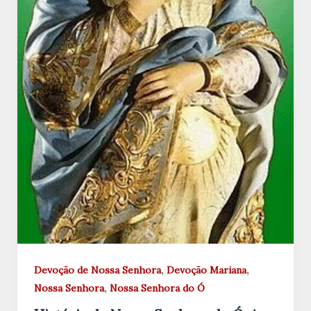
,
,
Devoção de Nossa Senhora
Devoção Mariana
,
Nossa Senhora
Nossa Senhora do Ó