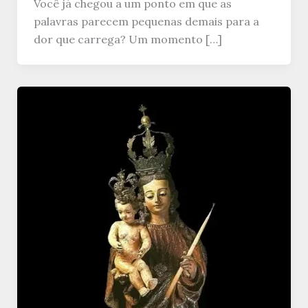
Você já chegou a um ponto em que as
palavras parecem pequenas demais para a
dor que carrega? Um momento […]