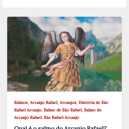
,
,
,
Salmos
Arcanjo Rafael
Arcanjos
História de São
,
,
Rafael Arcanjo
Salmo de São Rafael
Salmo do
,
Arcanjo Rafael
São Rafael Arcanjo
Qual é o salmo do Arcanjo Rafael?