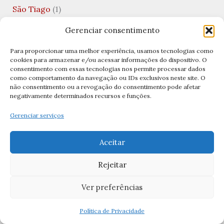
São Tiago
(1)
São Valentim
(3)
Gerenciar consentimento
Saúde Mental
(1)
Para proporcionar uma melhor experiência, usamos tecnologias como
cookies para armazenar e/ou acessar informações do dispositivo. O
Semana Santa
(14)
consentimento com essas tecnologias nos permite processar dados
como comportamento da navegação ou IDs exclusivos neste site. O
Semana Santa 2026
(5)
não consentimento ou a revogação do consentimento pode afetar
negativamente determinados recursos e funções.
Senhor Bom Jesus
(1)
Gerenciar serviços
sexta-feira santa
(6)
Significados das Imagens
(11)
Aceitar
Significados das Orações
(1)
Rejeitar
Teologia
(1)
Ver preferências
Teologia da Prosperidade
(1)
Terço
(7)
Política de Privacidade