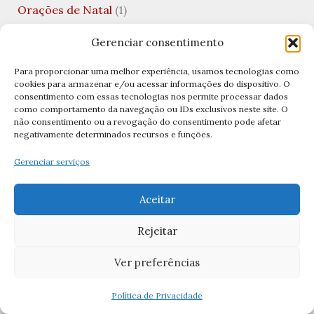
Orações de Natal
(1)
orações de Nossa Senhora
(1)
Gerenciar consentimento
Orações de Nossa Senhora Aparecida
(3)
Para proporcionar uma melhor experiência, usamos tecnologias como
cookies para armazenar e/ou acessar informações do dispositivo. O
Orações de São Sebastião
(1)
consentimento com essas tecnologias nos permite processar dados
como comportamento da navegação ou IDs exclusivos neste site. O
Orações dos Santos
(6)
não consentimento ou a revogação do consentimento pode afetar
negativamente determinados recursos e funções.
Orações e Devoções
(5)
Orações Marianas
(7)
Gerenciar serviços
Orações Sagrado Coração de Jesus
(2)
Aceitar
Padroeiros
(8)
Rejeitar
Pai Nosso
(1)
Paixão de Cristo
(1)
Ver preferências
Pão
(1)
Política de Privacidade
Papa
(7)