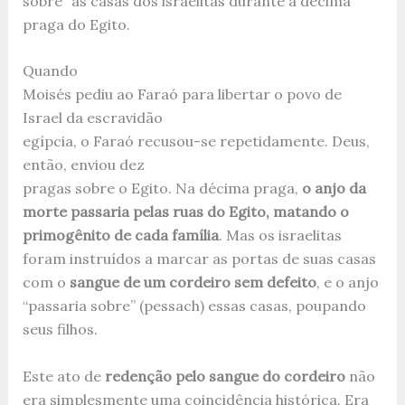
sobre” as casas dos israelitas durante a décima
praga do Egito.
Quando
Moisés pediu ao Faraó para libertar o povo de
Israel da escravidão
egípcia, o Faraó recusou-se repetidamente. Deus,
então, enviou dez
pragas sobre o Egito. Na décima praga,
o anjo da
morte passaria pelas ruas do Egito, matando o
primogênito de cada família
. Mas os israelitas
foram instruídos a marcar as portas de suas casas
com o
sangue de um cordeiro sem defeito
, e o anjo
“passaria sobre” (pessach) essas casas, poupando
seus filhos.
Este ato de
redenção pelo sangue do cordeiro
não
era simplesmente uma coincidência histórica. Era