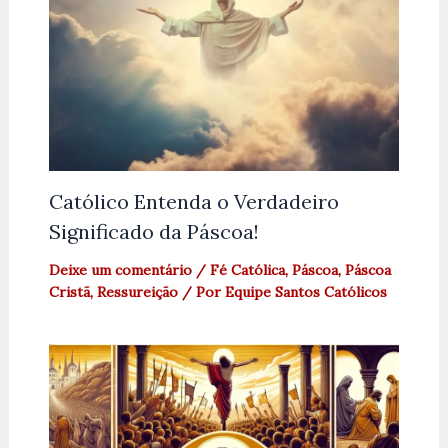
Católico Entenda o Verdadeiro
Significado da Páscoa!
Deixe um comentário
/
Fé Católica
,
Páscoa
,
Páscoa
Cristã
,
Ressureição
/ Por
Equipe Santos Católicos