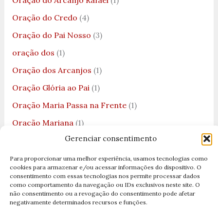
Oração do Arcanjo Rafael
(1)
Oração do Credo
(4)
Oração do Pai Nosso
(3)
oração dos
(1)
Oração dos Arcanjos
(1)
Oração Glória ao Pai
(1)
Oração Maria Passa na Frente
(1)
Oração Mariana
(1)
Gerenciar consentimento
Oração Nossa Senhora
(2)
Oração para causas impossíveis
(1)
Para proporcionar uma melhor experiência, usamos tecnologias como
cookies para armazenar e/ou acessar informações do dispositivo. O
Oração para Dormir
(2)
consentimento com essas tecnologias nos permite processar dados
como comportamento da navegação ou IDs exclusivos neste site. O
Oração para Nossa Senhora Aparecida
(1)
não consentimento ou a revogação do consentimento pode afetar
negativamente determinados recursos e funções.
Oração para Nossa Senhora de Fátima
(3)