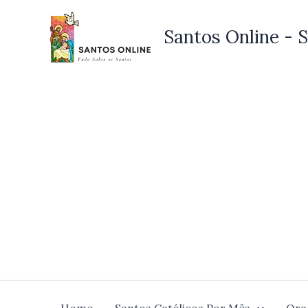
Ir
para
Santos Online - S
o
conteúdo