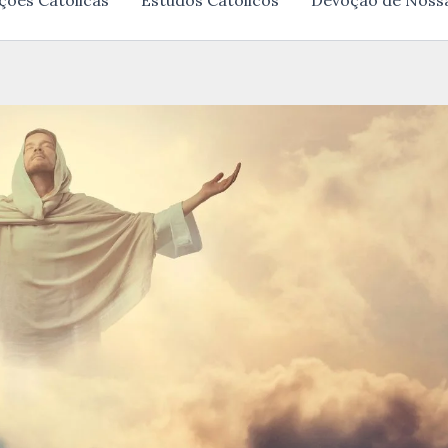
ções Católicas
Estudos Católicos
Devoção de Noss