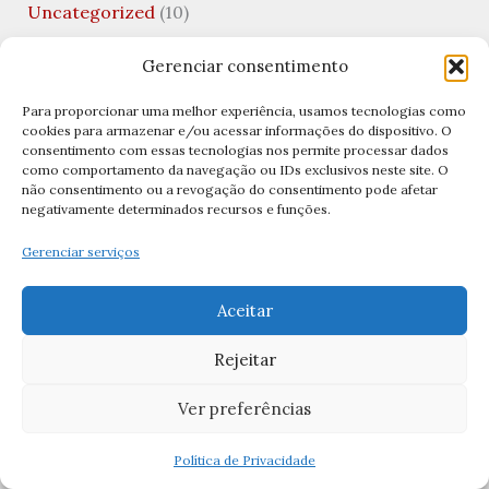
Uncategorized
(10)
Valentine's Day
(1)
Gerenciar consentimento
Viagens Católicas
(1)
Para proporcionar uma melhor experiência, usamos tecnologias como
Vida Financeira
(1)
cookies para armazenar e/ou acessar informações do dispositivo. O
consentimento com essas tecnologias nos permite processar dados
Virgem Santíssima
(1)
como comportamento da navegação ou IDs exclusivos neste site. O
não consentimento ou a revogação do consentimento pode afetar
Visitação de Nossa Senhora
(1)
negativamente determinados recursos e funções.
Gerenciar serviços
Archives
Aceitar
abril 2026
Rejeitar
março 2026
Ver preferências
fevereiro 2026
janeiro 2026
Política de Privacidade