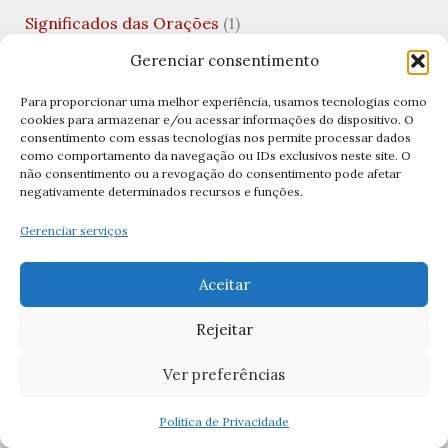
Significados das Orações
(1)
Teologia
(1)
Gerenciar consentimento
Teologia da Prosperidade
(1)
Para proporcionar uma melhor experiência, usamos tecnologias como
cookies para armazenar e/ou acessar informações do dispositivo. O
Terço
(7)
consentimento com essas tecnologias nos permite processar dados
como comportamento da navegação ou IDs exclusivos neste site. O
Terço Bizantino
(2)
não consentimento ou a revogação do consentimento pode afetar
negativamente determinados recursos e funções.
Terço da Misericórdia
(1)
Gerenciar serviços
Terço de São José
(1)
Terço no Lar
(1)
Aceitar
Terço por Dia
(3)
Rejeitar
Terços
(11)
Ver preferências
Terços Católicos
(11)
Tradições Católicas
(5)
Política de Privacidade