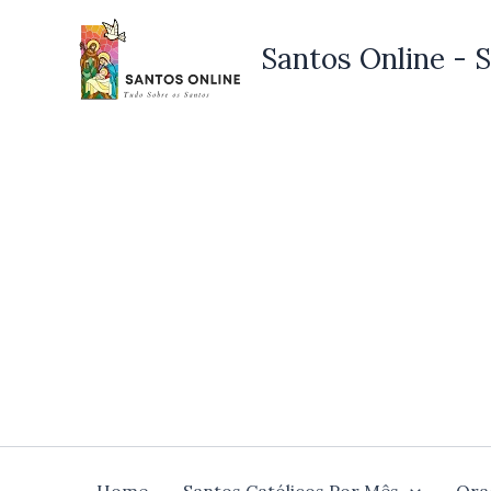
Ir
para
Santos Online - S
o
conteúdo