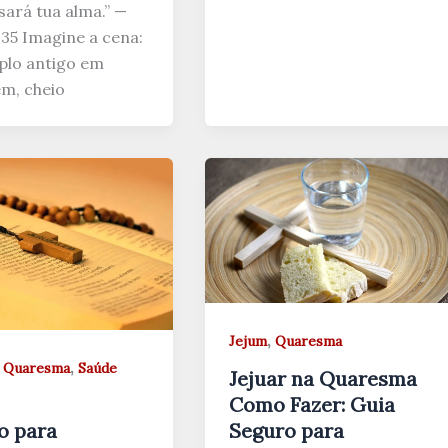
sará tua alma.” —
:35 Imagine a cena:
lo antigo em
ém, cheio
,
Jejum
Quaresma
,
,
Quaresma
Saúde
Jejuar na Quaresma
Como Fazer: Guia
Seguro para
o para