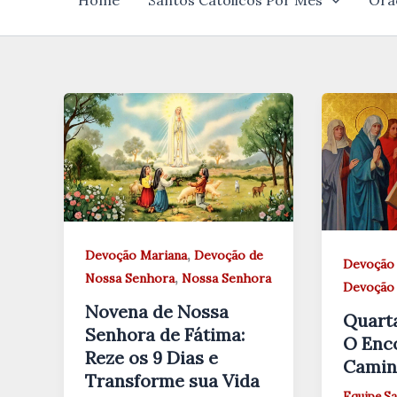
Home
Santos Católicos Por Mês
Ora
,
Devoção Mariana
Devoção de
Devoção 
,
Nossa Senhora
Nossa Senhora
Devoção 
Novena de Nossa
Quarta
Senhora de Fátima:
O Enc
Reze os 9 Dias e
Camin
Transforme sua Vida
Equipe Sa