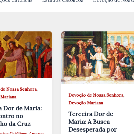
ções Católicas
Estudos Católicos
Devoção de Noss
,
de Nossa Senhora
,
Devoção de Nossa Senhora
Mariana
Devoção Mariana
 Dor de Maria:
Terceira Dor de
ontro no
Maria: A Busca
ho da Cruz
Desesperada por
ntos Católicos
/
março