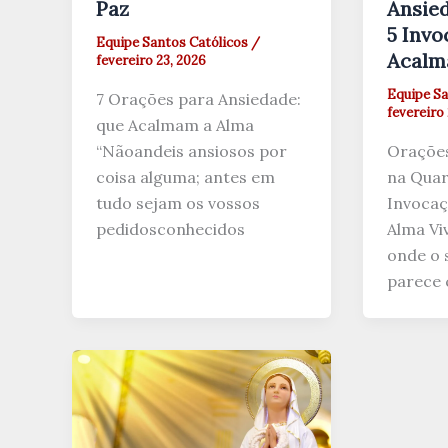
Paz
Ansie
5 Invo
Equipe Santos Católicos
/
Acalm
fevereiro 23, 2026
Equipe Sa
7 Orações para Ansiedade:
fevereiro 
que Acalmam a Alma
“Nãoandeis ansiosos por
Orações
coisa alguma; antes em
na Quar
tudo sejam os vossos
Invocaç
pedidosconhecidos
Alma V
onde o s
parece 