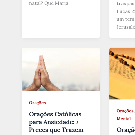
natal? Que Maria,
traspas
Lucas 2
um temp
Jerusal
Orações
Orações
Orações Católicas
Mental
para Ansiedade: 7
Preces que Trazem
Oraçã