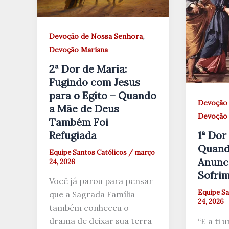
,
Devoção de Nossa Senhora
Devoção Mariana
2ª Dor de Maria:
Fugindo com Jesus
para o Egito – Quando
Devoção 
a Mãe de Deus
Devoção 
Também Foi
Refugiada
1ª Dor
Quand
Equipe Santos Católicos
/
março
Anunc
24, 2026
Sofri
Você já parou para pensar
Equipe Sa
que a Sagrada Família
24, 2026
também conheceu o
drama de deixar sua terra
“E a ti