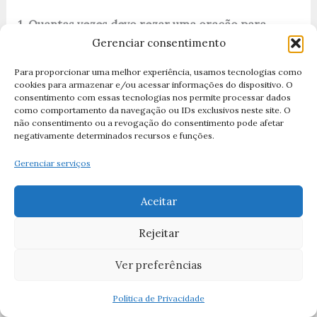
1. Quantas vezes devo rezar uma oração para
ansiedade?
Gerenciar consentimento
Não há um número mágico. O importante é a
Para proporcionar uma melhor experiência, usamos tecnologias como
sinceridade do coração. Você
cookies para armazenar e/ou acessar informações do dispositivo. O
pode rezar sempre que sentir a angústia apertar,
consentimento com essas tecnologias nos permite processar dados
como comportamento da navegação ou IDs exclusivos neste site. O
ou estabelecer um
não consentimento ou a revogação do consentimento pode afetar
horário fixo, como ao acordar e antes de dormir.
negativamente determinados recursos e funções.
Gerenciar serviços
2. A oração substitui o remédio para ansiedade?
Não. A oração é um complemento espiritual
Aceitar
poderoso, mas não deve
substituir o tratamento médico prescrito por um
Rejeitar
profissional. Deus age
através da fé e também através da ciência.
Ver preferências
3. Qual o melhor momento do dia para rezar pela
Política de Privacidade