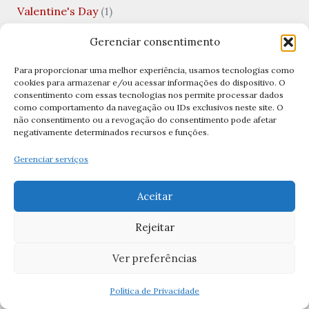
Valentine's Day
(1)
Viagens Católicas
(1)
Gerenciar consentimento
Vida Financeira
(1)
Para proporcionar uma melhor experiência, usamos tecnologias como
cookies para armazenar e/ou acessar informações do dispositivo. O
Virgem Santíssima
(1)
consentimento com essas tecnologias nos permite processar dados
como comportamento da navegação ou IDs exclusivos neste site. O
Visitação de Nossa Senhora
(1)
não consentimento ou a revogação do consentimento pode afetar
negativamente determinados recursos e funções.
Archives
Gerenciar serviços
abril 2026
Aceitar
março 2026
Rejeitar
fevereiro 2026
Ver preferências
janeiro 2026
dezembro 2025
Política de Privacidade