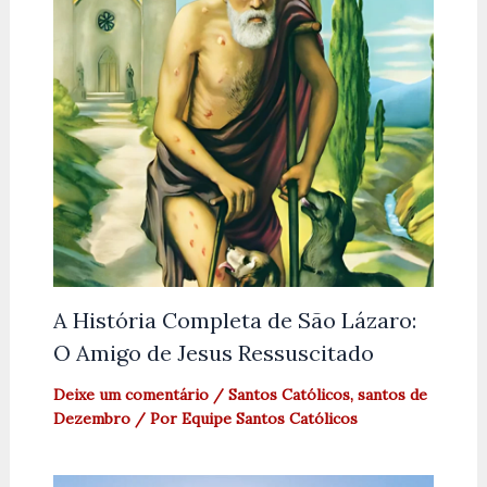
A História Completa de São Lázaro:
O Amigo de Jesus Ressuscitado
Deixe um comentário
/
Santos Católicos
,
santos de
Dezembro
/ Por
Equipe Santos Católicos