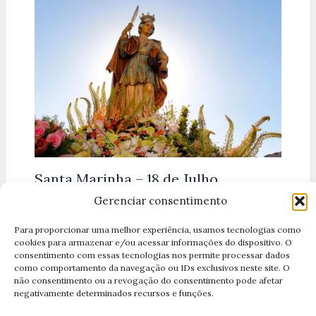
Santa Marinha – 18 de Julho
Gerenciar consentimento
Deixe um comentário
/
Santas Católicas
,
Santos de
Julho
/ Por
Equipe Santos Católicos
Para proporcionar uma melhor experiência, usamos tecnologias como
cookies para armazenar e/ou acessar informações do dispositivo. O
consentimento com essas tecnologias nos permite processar dados
como comportamento da navegação ou IDs exclusivos neste site. O
não consentimento ou a revogação do consentimento pode afetar
negativamente determinados recursos e funções.