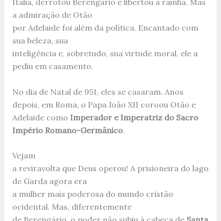
Itália, derrotou Berengário e libertou a rainha. Mas
a admiração de Otão
por Adelaide foi além da política. Encantado com
sua beleza, sua
inteligência e, sobretudo, sua virtude moral, ele a
pediu em casamento.
No dia de Natal de 951, eles se casaram. Anos
depois, em Roma, o Papa João XII coroou Otão e
Adelaide como
Imperador e Imperatriz do Sacro
Império Romano-Germânico
.
Vejam
a reviravolta que Deus operou! A prisioneira do lago
de Garda agora era
a mulher mais poderosa do mundo cristão
ocidental. Mas, diferentemente
de Berengário, o poder não subiu à cabeça de
Santa